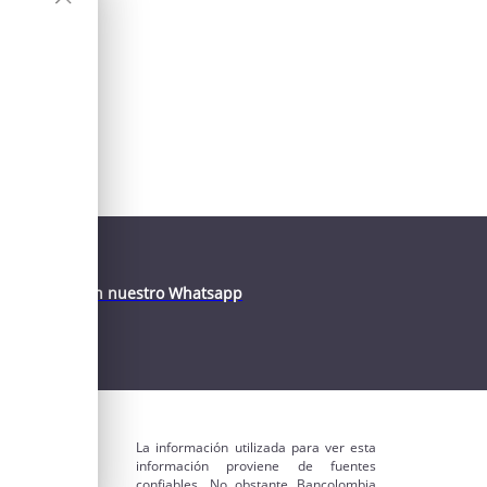
la con Susi en nuestro Whatsapp
-752 87 22
La información utilizada para ver esta
información proviene de fuentes
ros
confiables. No obstante Bancolombia