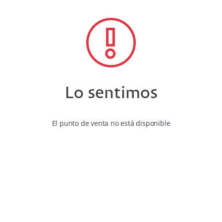
Por favor intenta más tarde
Lo sentimos
El punto de venta no está disponible
Hab
ras
318
remove
Comunícate con nosot
 de interés